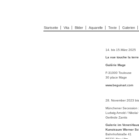
Startseite
Vita
Bilder
Aquarelle
Texte
Galerien
14. bis 15.
März
2025
La vue touche la terre
Galérie Mage
F-31000 Toulouse
30 place Mage
www.beguinart.com
28. November 2023 bis
Münchener Secession 
Ludwig Arnold / Nikolai
Gerlinde Zantis
Galerie im Venet-Hau
Kunstraum Werner Sc
Bahnhofstraße 41
89231 Neu-Ulm