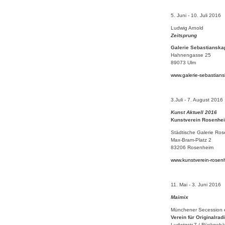
5. Juni - 10. Juli 2016
Ludwig Arnold
Zeitsprung
Galerie Sebastianskap
Hahnengasse 25
89073 Ulm
www.galerie-sebastians
3.Juli - 7. August 2016
Kunst Aktuell 2016
Kunstverein Rosenhe
Städtische Galerie Ro
Max-Bram-Platz 2
83206 Rosenheim
www.kunstverein-rosen
11. Mai - 3. Juni 2016
Maimix
Münchener Secession e
Verein für Originalra
Ludwigstr.7 / Rückgeb