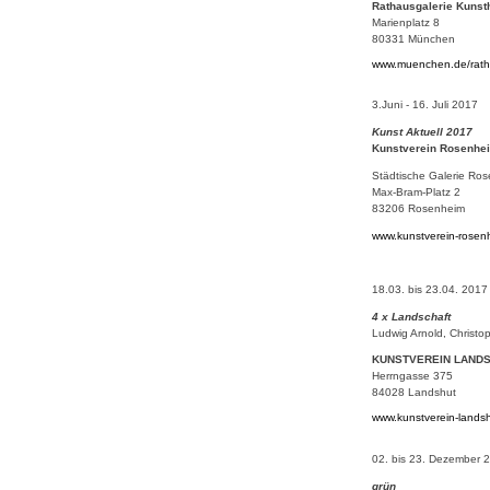
Rathausgalerie Kunst
Marienplatz 8
80331 München
www.muenchen.de/rath
3.Juni - 16. Juli 2017
Kunst Aktuell 2017
Kunstverein Rosenhe
Städtische Galerie Ro
Max-Bram-Platz 2
83206 Rosenheim
www.kunstverein-rosen
18.03. bis 23.04. 2017
4 x Landschaft
Ludwig Arnold, Christo
KUNSTVEREIN LANDSH
Herrngasse 375
84028 Landshut
www.kunstverein-lands
02. bis 23. Dezember 
grün