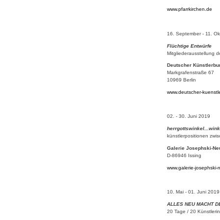
www.pfarrkirchen.de
16. September - 11. O
Flüchtige Entwürfe
Mitgliederausstellung
Deutscher Künstlerbu
Markgrafenstraße 67
10969 Berlin
www.deutscher-kuenstl
02. - 30. Juni 2019
herrgottswinkel...wink
künstlerpositionen zwi
Galerie Josephski-N
D-86946 Issing
www.galerie-josephski
10. Mai - 01. Juni 201
ALLES NEU MACHT D
20 Tage / 20 Künstlerin