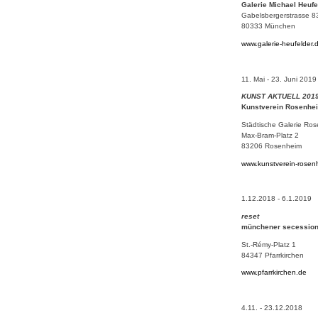
Galerie Michael Heufe
Gabelsbergerstrasse 8
80333 München
www.galerie-heufelder.
11. Mai - 23. Juni 2019
KUNST AKTUELL 201
Kunstverein Rosenhe
Städtische Galerie Ro
Max-Bram-Platz 2
83206 Rosenheim
www.kunstverein-rosen
1.12.2018 - 6.1.2019
reset
münchener secession i
St.-Rémy-Platz 1
84347 Pfarrkirchen
www.pfarrkirchen.de
4.11. - 23.12.2018