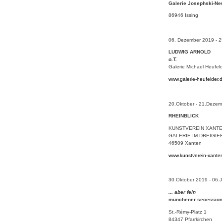
Galerie Josephski-N
86946 Issing
06. Dezember 2019 - 2
LUDWIG ARNOLD
o.T.
Galerie Michael Heufe
www.galerie-heufelder.
20.Oktober - 21.Deze
RHEINBLICK
KUNSTVEREIN XANTEN
GALERIE IM DREIGI
46509 Xanten
www.kunstverein-xante
30.Oktober 2019 - 06.
... aber fein
münchener secession i
St.-Rémy-Platz 1
84347 Pfarrkirchen