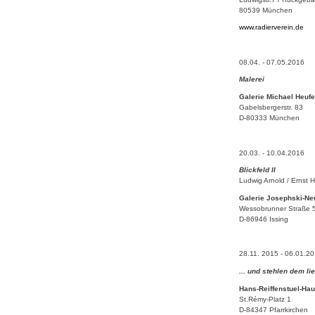
80539 München
www.radierverein.de
08.04. - 07.05.2016
Malerei
Galerie Michael Heufe
Gabelsbergerstr. 83
D-80333 München
20.03. - 10.04.2016
Blickfeld II
Ludwig Arnold / Ernst 
Galerie Josephski-N
Wessobrunner Straße 
D-86946 Issing
28.11. 2015 - 06.01.2
... und stehlen dem li
Hans-Reiffenstuel-Ha
St.Rémy-Platz 1
D-84347 Pfarrkirchen