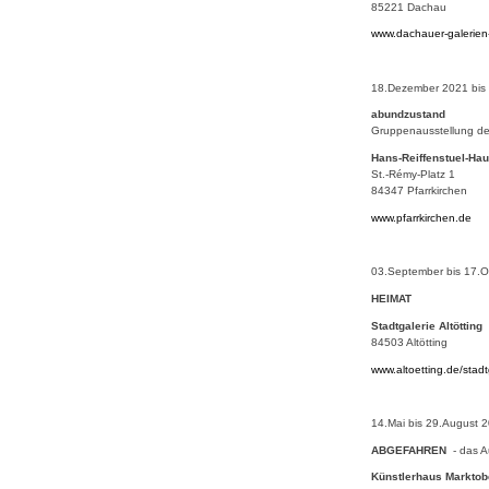
85221 Dachau
www.dachauer-galerie
18.Dezember 2021 bis
abundzustand
Gruppenausstellung d
Hans-Reiffenstuel-Hau
St.-Rémy-Platz 1
84347 Pfarrkirchen
www.pfarrkirchen.de
03.September bis 17.O
HEIMAT
Stadtgalerie Altötting
84503 Altötting
www.altoetting.de/stadt
14.Mai bis 29.August 
ABGEFAHREN
- das A
Künstlerhaus Marktob