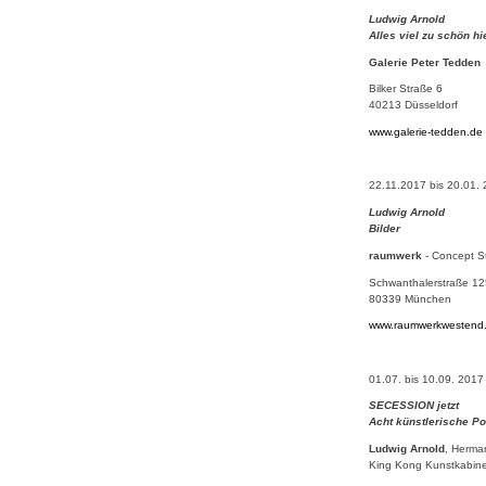
Ludwig Arnold
Alles viel zu schön hi
Galerie Peter Tedden
Bilker Straße 6
40213 Düsseldorf
www.galerie-tedden.de
22.11.2017 bis 20.01.
Ludwig Arnold
Bilder
raumwerk
- Concept S
Schwanthalerstraße 12
80339 München
www.raumwerkwestend
01.07. bis 10.09. 2017
SECESSION jetzt
Acht künstlerische Po
Ludwig Arnold
, Herman
King Kong Kunstkabinet