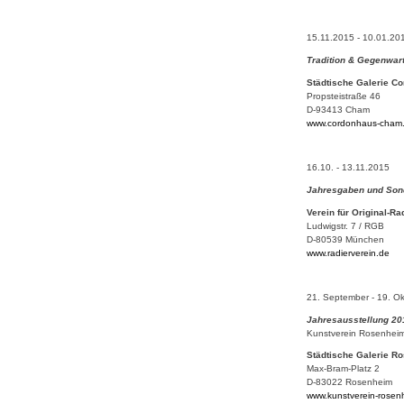
15.11.2015 - 10.01.20
Tradition & Gegenwar
Städtische Galerie 
Propsteistraße 46
D-93413 Cham
www.cordonhaus-cham
16.10. - 13.11.2015
Jahresgaben und Son
Verein für Original-R
Ludwigstr. 7 / RGB
D-80539 München
www.radierverein.de
21. September - 19. O
Jahresausstellung 20
Kunstverein Rosenhei
Städtische Galerie R
Max-Bram-Platz 2
D-83022 Rosenheim
www.kunstverein-rosen