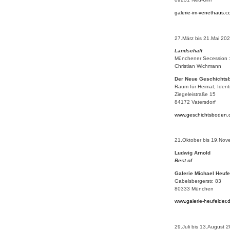
galerie-im-venethaus.
27.März bis 21.Mai 20
Landschaft
Münchener Secession : L
Christian Wichmann
Der Neue Geschichts
Raum für Heimat, Ident
Ziegeleistraße 15
84172 Vatersdorf
www.geschichtsboden.
21.Oktober bis 19.No
Ludwig Arnold
Best of
Galerie Michael Heufe
Gabelsbergerstr. 83
80333 München
www.galerie-heufelder.
29.Juli bis 13.August 