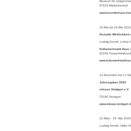
Museum für zeitgenöss
87616 Marktoberdorf
www.kuenstlerhaus-mar
15.Mai bis 24.Mai 2021
Gemalte Wirklichkeit 
Ludwig Arnold, Lothar G
Kulturwerkstatt Haus 
82256 Fürstenfeldbruc
www.kulturwerkstattha
13.November bis 17.D
Jahresgaben 2020
release Stuttgart e.V.
70190 Stuttgart
www.release-stuttgart.
22.März - 24. Mai 2020
Ludwig Arnold, Ulrike 