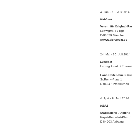
4. Juni - 18. Juli 2014
Kabinett
Verein für Original-R
Ludwigstr. 7 / Rgb
D-80539 München
www.radierverein.de
24. Mai - 20. Juli 2014
Dreisatz
Ludwig Arnold
/ Theres
Hans-Reifenstuel-Hau
St.Rémy-Platz 1
D-84347 Pfarrkirchen
4. April - 9. Juni 2014
HERZ
Stadtgalerie Altötting
Papst-Benedikt-Platz 3
D-84503 Altötting