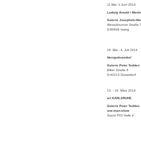
11.Mai -1.Juni 2014
Ludwig Arnold
/ Marti
Galerie Josephski-N
Wessobrunner Straße 
D-86946 Issing
16. Mai - 4. Juli 2014
Herrgottswinkel
Galerie Peter Tedden
Bilker Straße 6
D-40213 Düsseldorf
13. - 16. März 2014
art KARLSRUHE
Galerie Peter Tedden
one-man-show
Stand P03 Halle 4