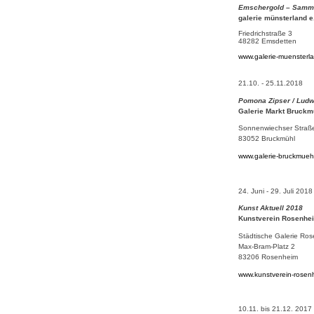
Emschergold – Samm
galerie münsterland e
Friedrichstraße 3
48282 Emsdetten
www.galerie-muensterl
21.10. - 25.11.2018
Pomona Zipser / Ludw
Galerie Markt Bruckm
Sonnenwiechser Straß
83052 Bruckmühl
www.galerie-bruckmueh
24. Juni - 29. Juli 2018
Kunst Aktuell 2018
Kunstverein Rosenhe
Städtische Galerie Ro
Max-Bram-Platz 2
83206 Rosenheim
www.kunstverein-rosen
10.11. bis 21.12. 2017