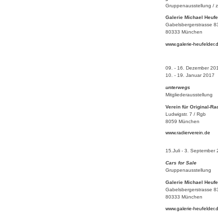
Gruppenausstellung / zu
Galerie Michael Heufe
Gabelsbergerstrasse 8
80333 München
www.galerie-heufelder.
09. - 16. Dezember 20
10. - 19. Januar 2017
unterwegs
Mitgliederausstellung
Verein für Original-Ra
Ludwigstr. 7 / Rgb
8059 München
www.radierverein.de
15.Juli - 3. September
Cars for Sale
Gruppenausstellung
Galerie Michael Heufe
Gabelsbergerstrasse 8
80333 München
www.galerie-heufelder.