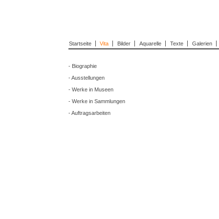
Startseite
Vita
Bilder
Aquarelle
Texte
Galerien
- Biographie
- Ausstellungen
- Werke in Museen
- Werke in Sammlungen
- Auftragsarbeiten