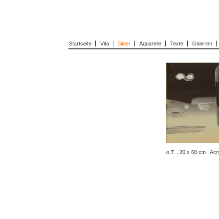
Startseite
Vita
Bilder
Aquarelle
Texte
Galerien
o.T.
, 20 x 60 cm , Acr